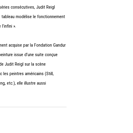
ries consécutives, Judit Reigl
e tableau modélise le fonctionnement
’infini ».
ent acquise par la Fondation Gandur
 peinture issue d’une suite conçue
e Judit Reigl sur la scène
 les peintres américains (Still,
 etc.), elle illustre aussi