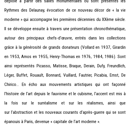
déploie
à partir des
salles
monumentales
où sont présentés
les
Rythmes des Delaunay
,
évocation de
ce nouveau décor
de « la v
ie
mod
erne
» qui accompagne les
premières décennies
du XXème siècle.
Il se développe
ensuite
à travers une présentation
chronothématique
,
au
tour des
p
rincipaux c
hefs-d'œuvre
,
entrés dans les collections
grâce à
la générosité de
g
rands donateurs
(V
ollard
en 1937, Girardin
en 1953,
Am
os en 1955, H
enry-Thoma
s
en 1976, 1984, 1986).
Sont
ainsi représentés
Picass
o, M
atisse,
B
raque, Derain,
Dufy
,
Freundlic
h,
Léger
, Buffet, Rouault,
Bonnard, V
uillard, Fautrie
r
, Picabia, Ernst, De
Chirico
… En écho
aux
mouvements artistiques
qui
ont faço
nné
l’histoire de l’art depuis
le
fauv
isme
et le
cubisme
, l’accent
est
mis à
la fois sur le
surréalisme
et
sur les
réalismes
, ainsi
que
sur l’abstraction
et les nouveaux courants
d’après-guerre
qui se sont
épa
nouis
à Paris, devenue «
capitale de l’art
mode
rne
»
.