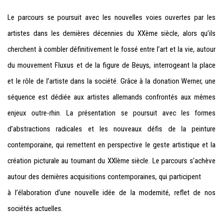
Le parcours se
poursuit avec les nouvelles
voies ouvertes par les
artistes dans les dernières
décennies
du XX
ème siècle, alors qu’ils
cherchent
à combler définitivement
le
fossé entre l’art et la
vie, auto
ur
du mouvement Fluxus
et de la figure de Beuys, interrogeant
la place
et le rôle de l’artiste
dans la société. Grâce à
la donation Werner
, une
séquence
est dédié
e
au
x artistes allemands
confron
tés
a
ux mêmes
enjeux
outre-rhin. La
présenta
tion se poursuit avec l
es forme
s
d’abstractions
radicales et les
nouv
e
aux
défis
de la peinture
contemporaine
, qui remettent en perspective
le geste
artistique et la
création
picturale au tournant
du XX
Ième siècle
. Le parcours s’achève
autour
des dernières acquisition
s
contem
poraines,
qui participent
à l’élaboration
d
’une
no
uvelle idée de la
modernité
, reflet de nos
sociétés
actuelles.