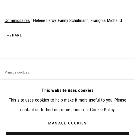
Commissaires
: Hélè
ne
L
eroy
, Fanny Schulmann, François
Michaud.
SHARE
Manage cookies
©2026 FONDS DE DOTATION JUDIT REIGL - SITE RÉALISÉ À
This website uses cookies
PARTIR DES DONNÉES COLLECTÉES PAR ELISABETH KLIMOFF
This site uses cookies to help make it more useful to you. Please
DE 2015 À 2019
contact us to find out more about our Cookie Policy.
SITE BY ARTLOGIC
MANAGE COOKIES
CONTACT : inventaire@judit-reigl.com