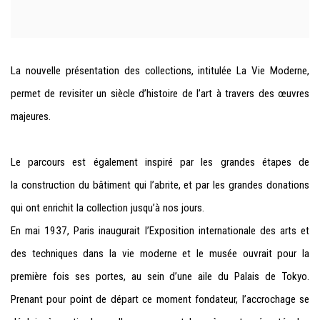
La nouvelle
présentation des
collections, intitulée
La V
ie Moderne
,
permet
de revisiter un siècle
d’histoire de
l’art à travers des œuvres
majeures.
Le parcours est également
inspiré
par les grandes
étapes
de
la
construction
du bâtim
ent
qui l’abrite, et par
les
grandes donations
qui ont
enrichit la collec
tion
jusqu’à nos
jours.
En mai
1937
, Paris inaugurait
l’Exposition internationale de
s arts et
des
techniques dans la vie moderne
et le mu
sée ouvrait
pour la
première
fois
ses portes, au sein d’une
aile du
Palais de
T
okyo.
Prenant pour point de
départ ce moment fondateur
, l’accrochage se