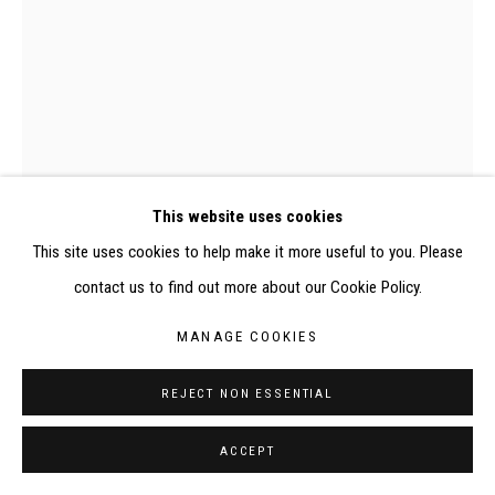
CONTACT : inventaire@judit-reigl.com
This website uses cookies
This site uses cookies to help make it more useful to you. Please
0288P, Judit Reigl, New York, 11 septembre 2001
contact us to find out more about our Cookie Policy.
MANAGE COOKIES
NEW YORK, 11 SEPTEMBRE 2001
,
REJECT NON ESSENTIAL
2001
ACCEPT
Acrylique, glycérophtalique et craie sur toile