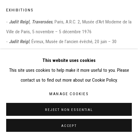
EXHIBITIONS
CONTACT : inventaire@judit-reigl.com
-
Judit Reigl, Traversées
, Paris, A.R.C. 2, Musée d’Art Moderne de la
Ville de Paris, 5 novembre – 5 décembre 1976
-
Judit Reigl
, Évreux, Musée de l’ancien évêché, 20 juin – 30
septembre 1985
This website uses cookies
-
Judit Reigl, A Survey
, 20 septembre – 24 novembre 2007, Janos
This site uses cookies to help make it more useful to you. Please
Gat Gallery, New York, Etats-Unis
contact us to find out more about our Cookie Policy.
-
Judit Reigl depuis 1950, le Déroulement de la peinture
, 9 octobre
2010 – 2 janvier 2011, Musée des Beaux-Arts de Nantes, France
MANAGE COOKIES
LITERATURE
REJECT NON ESSENTIAL
- AMELINE Jean-Paul, “Judit Reigl and Jean-Paul Ameline",
ArtinAmerica.com
, site, États-Unis, 03/04/2009 (Attention : datée
ACCEPT
1975)