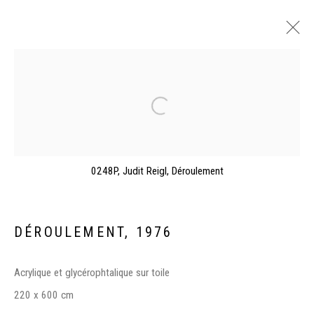
ARTWORKS
0248P, Judit Reigl, Déroulement
Manage cookies
DÉROULEMENT
,
1976
©2026 FONDS DE DOTATION JUDIT REIGL - SITE RÉALISÉ À
PARTIR DES DONNÉES COLLECTÉES PAR ELISABETH KLIMOFF
Acrylique et glycérophtalique sur toile
DE 2015 À 2019
220 x 600 cm
SITE BY ARTLOGIC