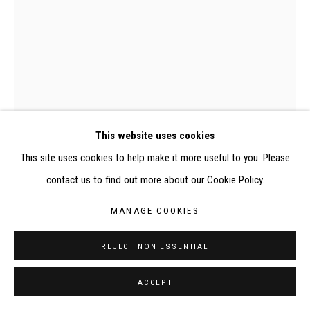
0482P, Judit Reigl, Drap décodage
This website uses cookies
This site uses cookies to help make it more useful to you. Please
contact us to find out more about our Cookie Policy.
DRAP, DÉCODAGE
,
1973
MANAGE COOKIES
Tempera sur drap de coton
REJECT NON ESSENTIAL
Au verso sur l'ourlet : étiquette du Fonds de dotation Judit Reigl (n°
inv. 1973-DR-07 (0482P)) ; inscriptions à l'encre noire sur un scotch
ACCEPT
"[flèche] bas / 1973-DR-07 (0482P) DOS"