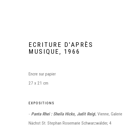
ECRITURE D'APRÈS
MUSIQUE
,
1966
Encre sur papier
27 x 21 cm
ARTWORKS
EXPOSITIONS
-
Panta Rhei : Sheila Hicks, Judit Reig
l, Vienne, Galerie
Manage cookies
Nächst St. Stephan Rosemarie Schwarzwälder, 4