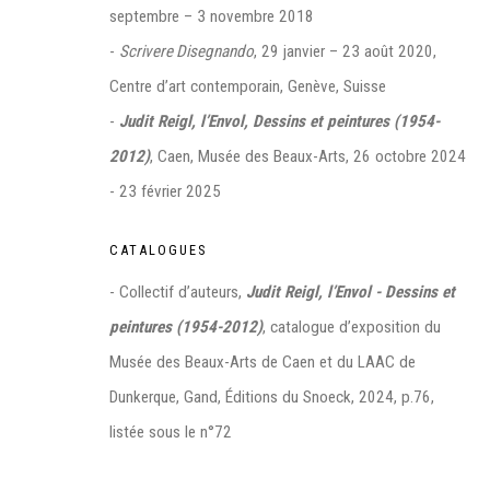
©2026 FONDS DE DOTATION JUDIT REIGL - SITE RÉALISÉ À PAR
septembre – 3 novembre 2018
-
Scrivere Disegnando
, 29 janvier – 23 août 2020,
CONTACT : inventaire@judit-reigl.com
Centre d’art contemporain, Genève, Suisse
-
Judit Reigl, l’Envol, Dessins et peintures (1954-
2012)
, Caen, Musée des Beaux-Arts, 26 octobre 2024
- 23 février 2025
CATALOGUES
- Collectif d’auteurs,
Judit Reigl, l’Envol - Dessins et
peintures (1954-2012)
, catalogue d’exposition du
Musée des Beaux-Arts de Caen et du LAAC de
Dunkerque, Gand, Éditions du Snoeck, 2024, p.76,
listée sous le n°72