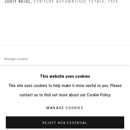
JUDIT REIGL
,
ÉCRITURE AUTOMATIQUE TOTALE
,
1955
Manage cookies
©2026 FONDS DE DOTATION JUDIT REIGL - SITE RÉALISÉ À
This website uses cookies
PARTIR DES DONNÉES COLLECTÉES PAR ELISABETH KLIMOFF
This site uses cookies to help make it more useful to you. Please
DE 2015 À 2019
contact us to find out more about our Cookie Policy.
SITE BY ARTLOGIC
MANAGE COOKIES
CONTACT : inventaire@judit-reigl.com
REJECT NON ESSENTIAL